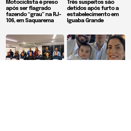
Motociclista é preso
Três suspeitos são
após ser flagrado
detidos após furto a
fazendo “grau” na RJ-
estabelecimento em
106, em Saquarema
Iguaba Grande
Cabo Frio
Colunista
Primeira turma da
#ZoomNewsNoRC por
Patrulha Maria da
Lucianny Faria
Penha de Cabo Frio
conclui formação