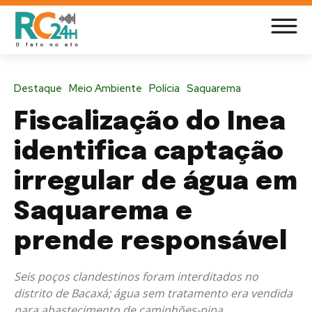
Destaque
Meio Ambiente
Polícia
Saquarema
Fiscalização do Inea
identifica captação
irregular de água em
Saquarema e
prende responsável
Seis poços clandestinos foram interditados no
distrito de Bacaxá; água sem tratamento era vendida
para abastecimento de caminhões-pipa