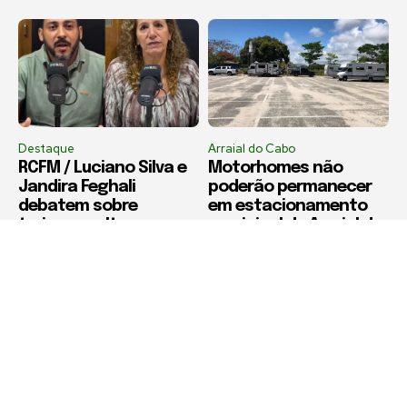
Destaque
Arraial do Cabo
RCFM / Luciano Silva e
Motorhomes não
Jandira Feghali
poderão permanecer
debatem sobre
em estacionamento
turismo, cultura e
municipal de Arraial do
política
Cabo a partir de
setembro