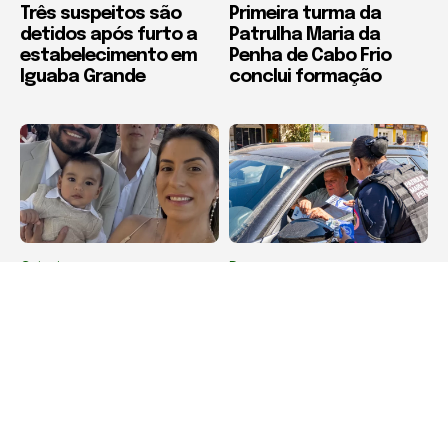
Três suspeitos são
Primeira turma da
detidos após furto a
Patrulha Maria da
estabelecimento em
Penha de Cabo Frio
Iguaba Grande
conclui formação
Colunista
Destaque
#ZoomNewsNoRC por
São Pedro da Aldeia
Lucianny Faria
realiza blitz educativa
pelos 20 anos da Lei
Maria da Penha