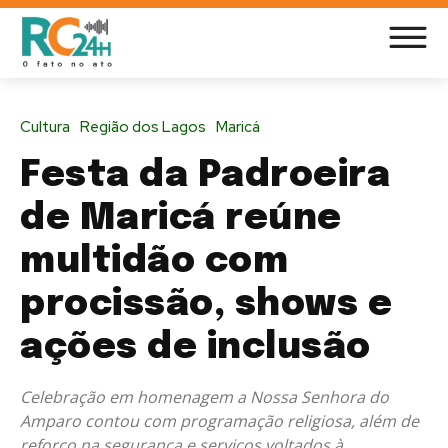
Cultura
Região dos Lagos
Maricá
Festa da Padroeira
de Maricá reúne
multidão com
procissão, shows e
ações de inclusão
Celebração em homenagem a Nossa Senhora do
Amparo contou com programação religiosa, além de
reforço na segurança e serviços voltados à