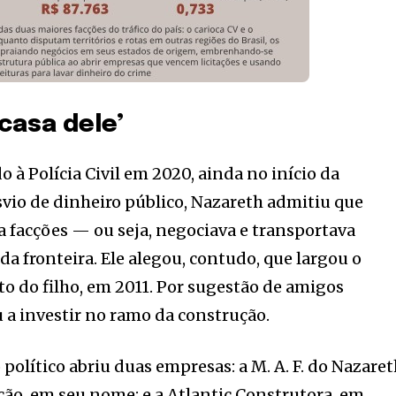
 casa dele’
à Polícia Civil em 2020, ainda no início da
svio de dinheiro público, Nazareth admitiu que
 facções — ou seja, negociava e transportava
 da fronteira. Ele alegou, contudo, que largou o
to do filho, em 2011. Por sugestão de amigos
u a investir no ramo da construção.
 político abriu duas empresas: a M. A. F. do Nazare
ão, em seu nome; e a Atlantic Construtora, em