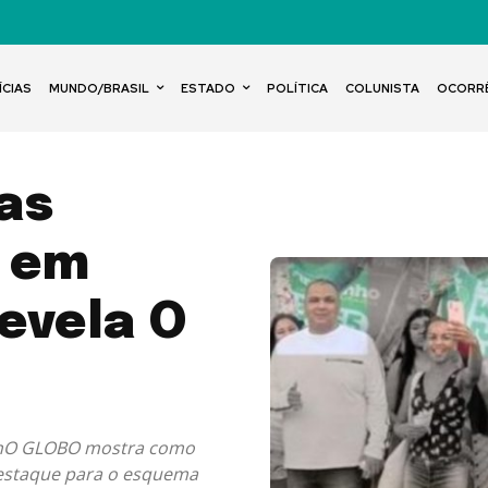
ÍCIAS
MUNDO/BRASIL
ESTADO
POLÍTICA
COLUNISTA
OCORR
as
s em
revela O
) nO GLOBO mostra como
destaque para o esquema