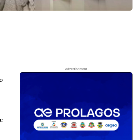
- Advertisement -
do
ue