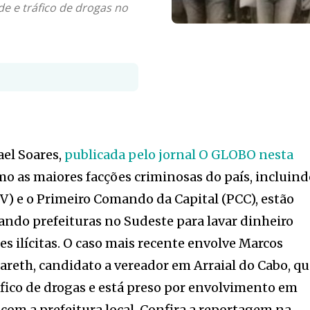
e e tráfico de drogas no
ael Soares,
publicada pelo jornal O GLOBO nesta
mo as maiores facções criminosas do país, incluin
) e o Primeiro Comando da Capital (PCC), estão
sando prefeituras no Sudeste para lavar dinheiro
s ilícitas. O caso mais recente envolve Marcos
areth, candidato a vereador em Arraial do Cabo, q
áfico de drogas e está preso por envolvimento em
om a prefeitura local. Confira a reportagem na