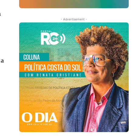
m
- Advertisement -
 a
m