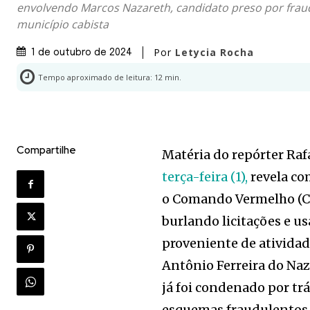
envolvendo Marcos Nazareth, candidato preso por fraud
município cabista
Por
Letycia Rocha
1 de outubro de 2024
Tempo aproximado de leitura:
12
min.
Compartilhe
Matéria do repórter Raf
terça-feira (1),
revela co
o Comando Vermelho (CV
burlando licitações e u
proveniente de atividade
Antônio Ferreira do Naz
já foi condenado por tr
esquemas fraudulentos c