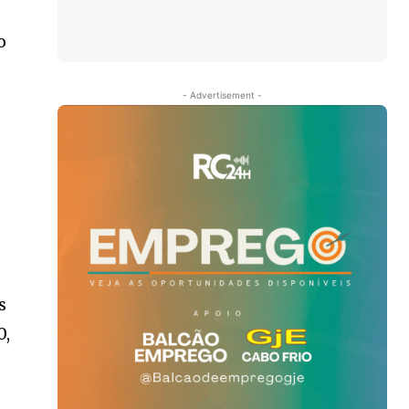
o
- Advertisement -
m
s
0,