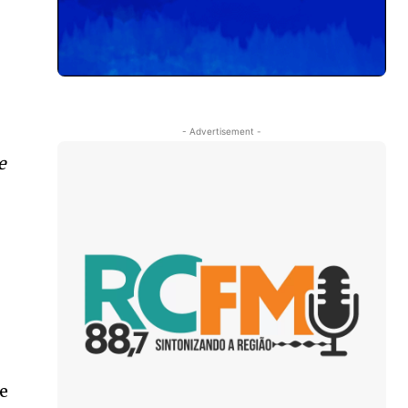
- Advertisement -
e
de