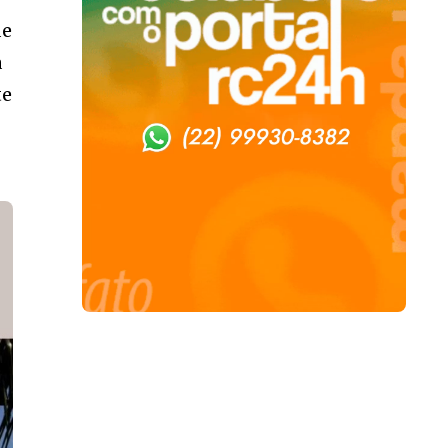
de
a
te