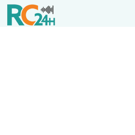
Política de Privacidade
Termos de Uso e Serviços
Política de Direitos Autorais
DESTAQUES
Arraial do Cabo
Falso médico é preso acusado de exercer
ilegalmente a profissão e fazer exames
admissionais em Arraial do Cabo
Animais