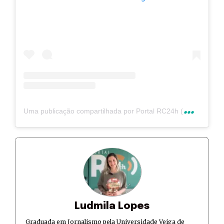
U
ma publicação compartilhada por Portal RC24h (@rc24hnoticias)
Ludmila Lopes
Graduada em Jornalismo pela Universidade Veiga de