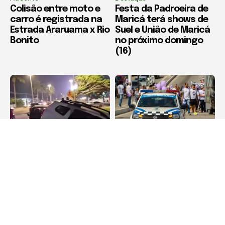
Colisão entre moto e
Festa da Padroeira de
carro é registrada na
Maricá terá shows de
Estrada Araruama x Rio
Suel e União de Maricá
Bonito
no próximo domingo
(16)
Acidente
Destaque
Dois carros colidem
São Pedro da Aldeia
nas proximidades de
realiza 1º Treinão Lilás
supermercado em
no dia 23 de agosto
Unamar, Cabo Frio