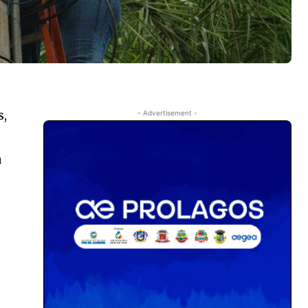
s,
- Advertisement -
a