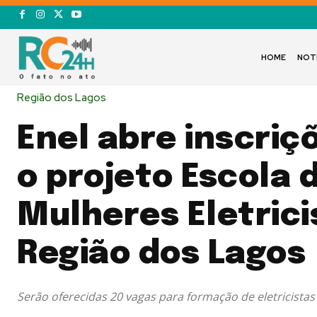
HOME
NOT
Região dos Lagos
Enel abre inscriç
o projeto Escola 
Mulheres Eletrici
Região dos Lagos
Serão oferecidas 20 vagas para formação de eletricistas