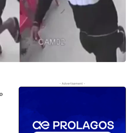
- Advertisement -
no