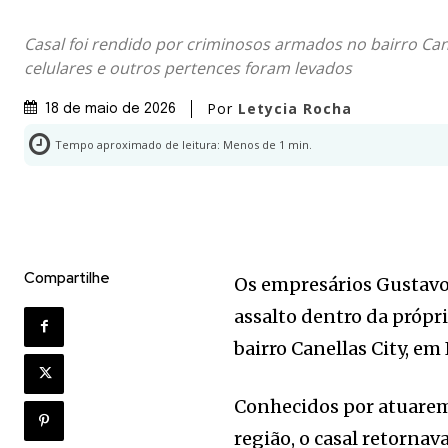
Casal foi rendido por criminosos armados no bairro Cane
celulares e outros pertences foram levados
Por
Letycia Rocha
18 de maio de 2026
Tempo aproximado de leitura:
Menos de 1
min.
Compartilhe
Os empresários Gustavo
assalto dentro da própr
bairro Canellas City, e
Conhecidos por atuarem
região, o casal retorna