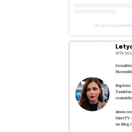
Um post compartilha
Lety
MTb 002
Jornalis
Morumbi 
Repórter
Também é
conteúdo
Atuou co
InterTV -
no Blog 