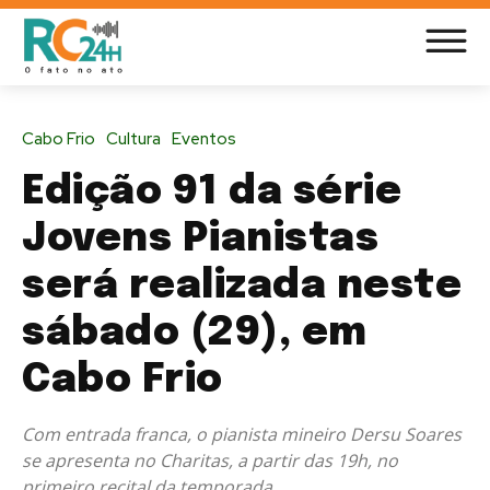
Cabo Frio
Cultura
Eventos
Edição 91 da série
Jovens Pianistas
será realizada neste
sábado (29), em
Cabo Frio
Com entrada franca, o pianista mineiro Dersu Soares
se apresenta no Charitas, a partir das 19h, no
primeiro recital da temporada