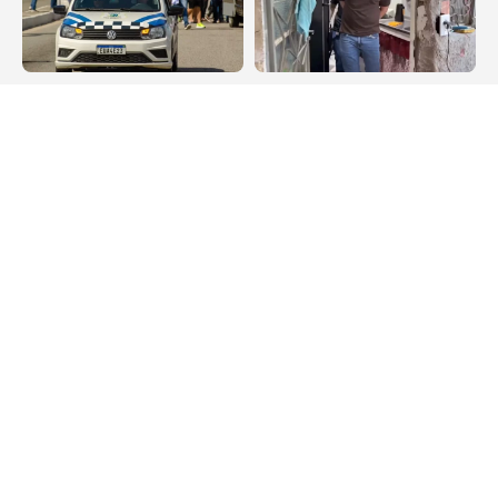
Destaque
Arraial do Cabo
São Pedro da Aldeia
Falso médico é preso
realiza 1º Treinão Lilás
acusado de exercer
no dia 23 de agosto
ilegalmente a
profissão e fazer
exames admissionais
em Arraial do Cabo