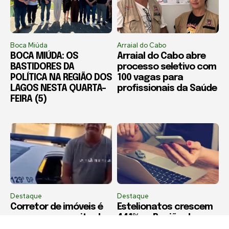
Boca Miúda
Arraial do Cabo
BOCA MIÚDA: OS
Arraial do Cabo abre
BASTIDORES DA
processo seletivo com
POLÍTICA NA REGIÃO DOS
100 vagas para
LAGOS NESTA QUARTA-
profissionais da Saúde
FEIRA (5)
Destaque
Destaque
Corretor de imóveis é
Estelionatos crescem
preso por suspeita de
441% na Região dos
estelionato imobiliário
Lagos em dez anos,