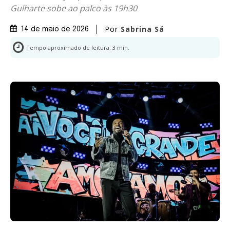
Gulharte sobe ao palco às 19h30
Por
Sabrina Sá
14 de maio de 2026
Tempo aproximado de leitura:
3
min.