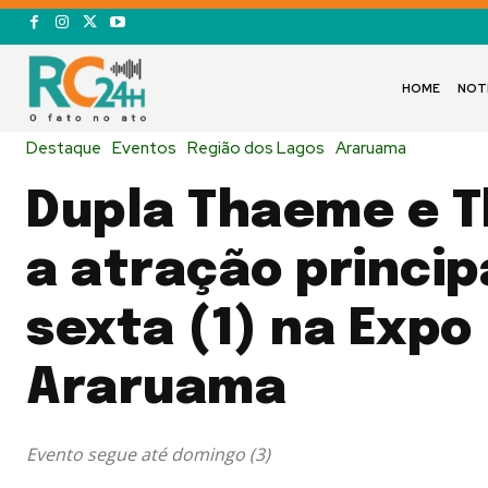
HOME
NOT
Destaque
Eventos
Região dos Lagos
Araruama
Dupla Thaeme e T
a atração princip
sexta (1) na Expo
Araruama
Evento segue até domingo (3)