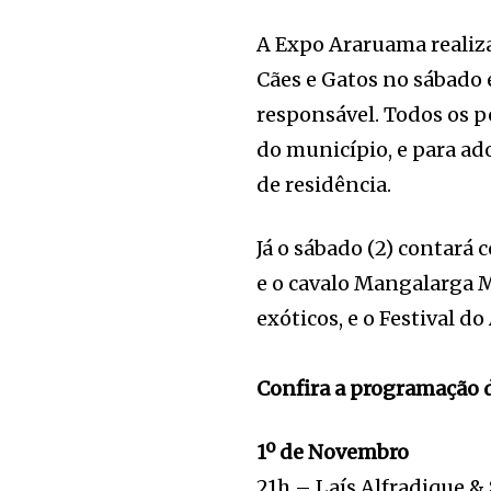
A Expo Araruama realiza
Cães e Gatos no sábado 
responsável. Todos os p
do município, e para ad
de residência.
Já o sábado (2) contar
e o cavalo Mangalarga 
exóticos, e o Festival do
Confira a programação 
1º de Novembro
21h – Laís Alfradique & 