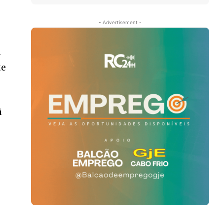
- Advertisement -
l
te
ã