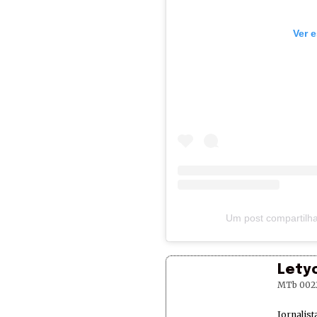
Ver 
Um post compartilha
Lety
MTb 002
Jornalis