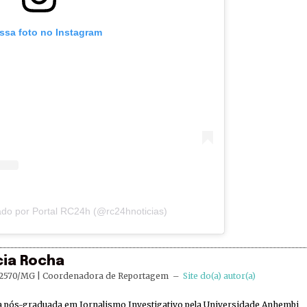
essa foto no Instagram
do por Portal RC24h (@rc24hnoticias)
cia Rocha
2570/MG | Coordenadora de Reportagem
–
Site do(a) autor(a)
ta pós-graduada em Jornalismo Investigativo pela Universidade Anhembi