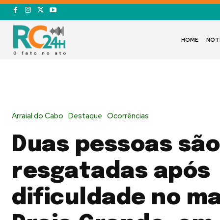
HOME
NOT
Arraial do Cabo
Destaque
Ocorrências
Duas pessoas são
resgatadas após
dificuldade no ma