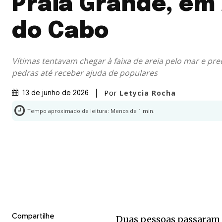
Praia Grande, em 
do Cabo
Vítimas tentavam chegar à faixa de areia pelo mar e pr
pedras até receber ajuda de populares
Por
Letycia Rocha
13 de junho de 2026
Tempo aproximado de leitura:
Menos de 1
min.
Compartilhe
Duas pessoas passaram