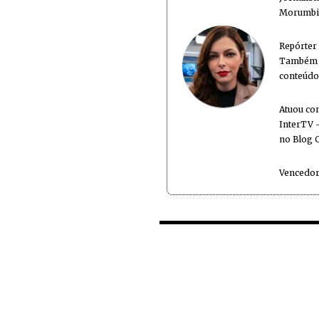
Morumbi 
Repórter
Também é
conteúdo
Atuou co
InterTV -
no Blog 
Vencedor