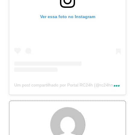
Ver essa foto no Instagram
U
m post compartilhado por Portal RC24h (@rc24hnoticias)