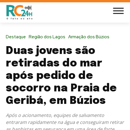
Destaque
Região dos Lagos
Armação dos Búzios
Duas jovens são
retiradas do mar
após pedido de
socorro na Praia de
Geribá, em Búzios
Após o acionamento, equipes de salvamento
entraram rapidamente na água e conseguiram retirar
as banhistas em segurança em uma área de forte