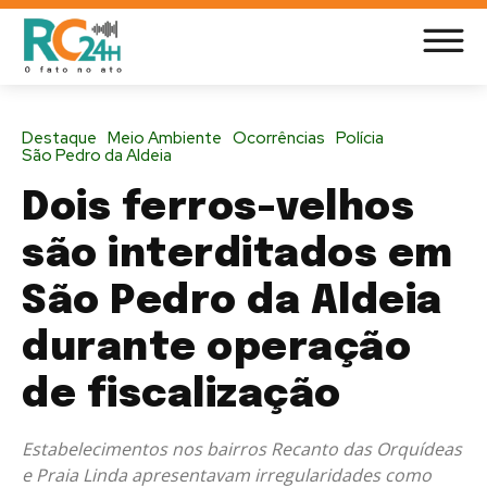
Destaque
Meio Ambiente
Ocorrências
Polícia
São Pedro da Aldeia
Dois ferros-velhos
são interditados em
São Pedro da Aldeia
durante operação
de fiscalização
Estabelecimentos nos bairros Recanto das Orquídeas
e Praia Linda apresentavam irregularidades como