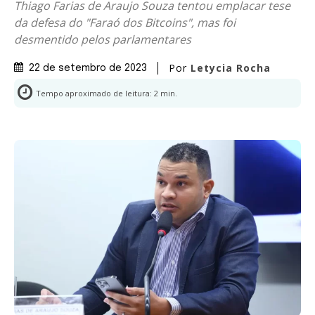
Thiago Farias de Araujo Souza tentou emplacar tese
da defesa do "Faraó dos Bitcoins", mas foi
desmentido pelos parlamentares
Por
Letycia Rocha
22 de setembro de 2023
Tempo aproximado de leitura:
2
min.