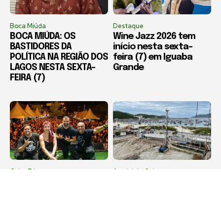
Boca Miúda
Destaque
BOCA MIÚDA: OS
Wine Jazz 2026 tem
BASTIDORES DA
início nesta sexta-
POLÍTICA NA REGIÃO DOS
feira (7) em Iguaba
LAGOS NESTA SEXTA-
Grande
FEIRA (7)
Cabo Frio
Arraial do Cabo
Diveneta Moto Fest
Compradores cobram
celebra 20 anos e
definição sobre obra
movimenta Cabo Frio a
de condomínio em
partir nesta sexta-
Arraial do Cabo