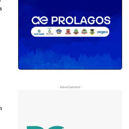
s
- Advertisement -
m