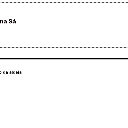
ina Sá
o da aldeia