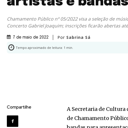
artistas e banda
Chamamento Público nº 05/2022 visa a seleção de músi
Concerto Gabriel Joaquim; inscrições ficarão abertas at
Por
Sabrina Sá
7 de maio de 2022
Tempo aproximado de leitura:
1
min.
Compartilhe
A Secretaria de Cultura 
de Chamamento Público n
bandas para apresentaç