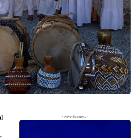
al
- Advertisement -
r