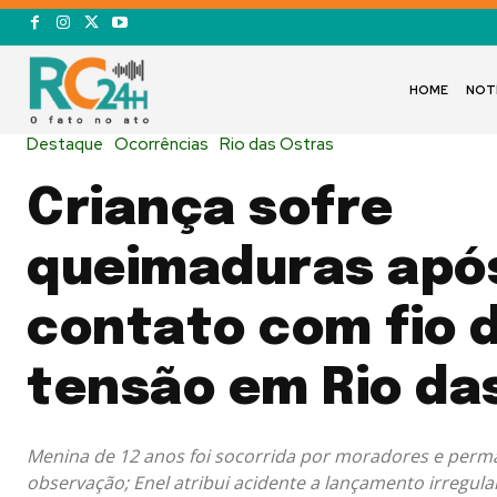
HOME
NOT
Destaque
Ocorrências
Rio das Ostras
Criança sofre
queimaduras apó
contato com fio d
tensão em Rio da
Menina de 12 anos foi socorrida por moradores e per
observação; Enel atribui acidente a lançamento irregula