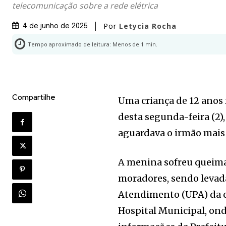
telecomunicação sobre a rede elétrica
Por
Letycia Rocha
4 de junho de 2025
Tempo aproximado de leitura:
Menos de 1
min.
Compartilhe
Uma criança de 12 anos f
desta segunda-feira (2)
aguardava o irmão mais 
A menina sofreu queimad
moradores, sendo levad
Atendimento (UPA) da ci
Hospital Municipal, on