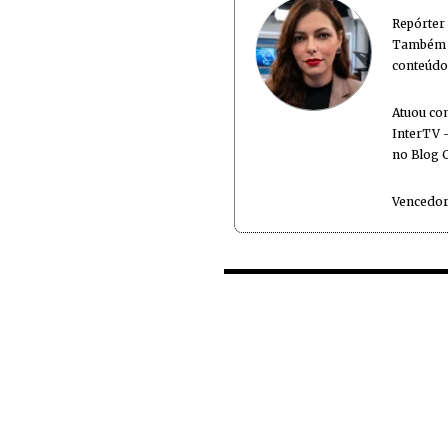
Repórter
Também é
conteúdo
Atuou co
InterTV -
no Blog 
Vencedor