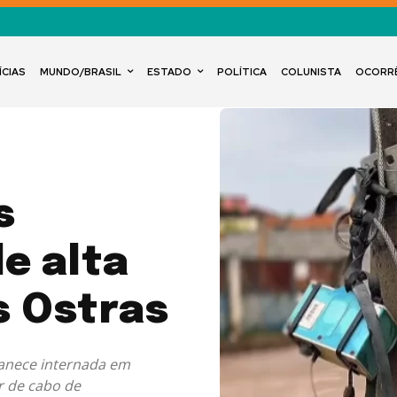
ÍCIAS
MUNDO/BRASIL
ESTADO
POLÍTICA
COLUNISTA
OCORR
s
e alta
s Ostras
manece internada em
r de cabo de