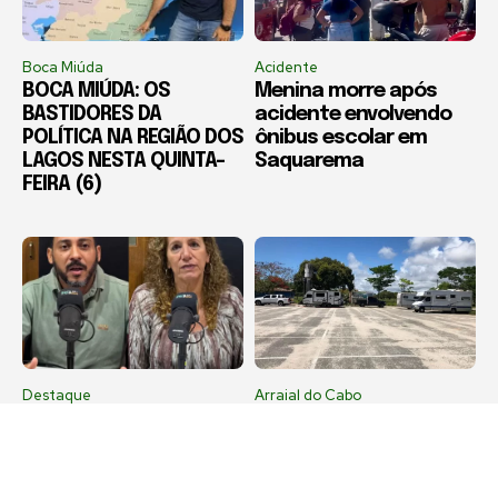
Boca Miúda
Acidente
BOCA MIÚDA: OS
Menina morre após
BASTIDORES DA
acidente envolvendo
POLÍTICA NA REGIÃO DOS
ônibus escolar em
LAGOS NESTA QUINTA-
Saquarema
FEIRA (6)
Destaque
Arraial do Cabo
RCFM / Luciano Silva e
Motorhomes não
Jandira Feghali
poderão permanecer
debatem sobre
em estacionamento
turismo, cultura e
municipal de Arraial do