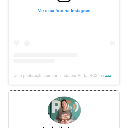
Ver essa foto no Instagram
U
ma publicação compartilhada por Portal RC24h (@rc24hnoticias)