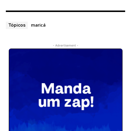
maricá
Tópicos
- Advertisement -