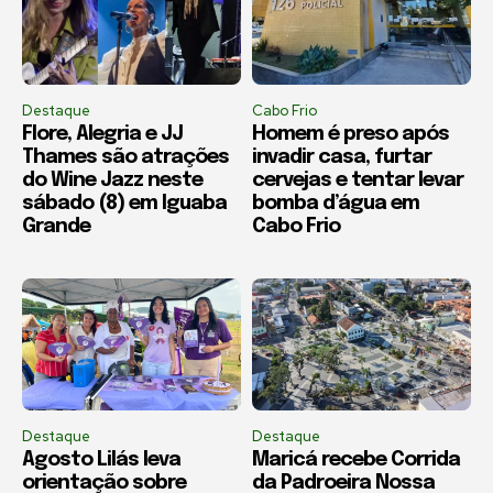
Destaque
Cabo Frio
Flore, Alegria e JJ
Homem é preso após
Thames são atrações
invadir casa, furtar
do Wine Jazz neste
cervejas e tentar levar
sábado (8) em Iguaba
bomba d’água em
Grande
Cabo Frio
Destaque
Destaque
Agosto Lilás leva
Maricá recebe Corrida
orientação sobre
da Padroeira Nossa