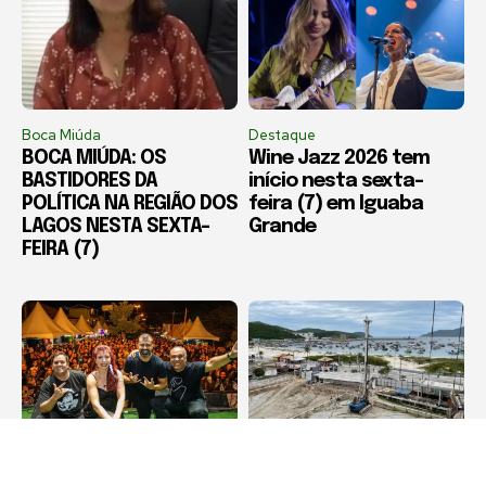
Boca Miúda
Destaque
BOCA MIÚDA: OS
Wine Jazz 2026 tem
BASTIDORES DA
início nesta sexta-
POLÍTICA NA REGIÃO DOS
feira (7) em Iguaba
LAGOS NESTA SEXTA-
Grande
FEIRA (7)
Cabo Frio
Arraial do Cabo
Diveneta Moto Fest
Compradores cobram