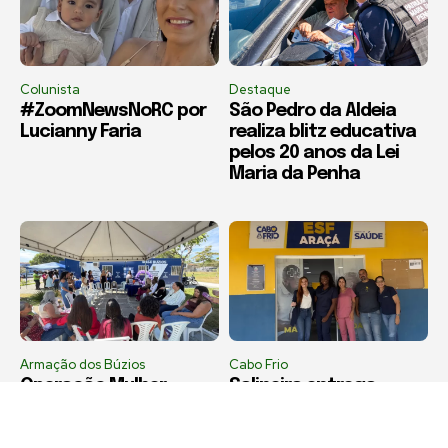
Colunista
Destaque
#ZoomNewsNoRC por
São Pedro da Aldeia
Lucianny Faria
realiza blitz educativa
pelos 20 anos da Lei
Maria da Penha
Armação dos Búzios
Cabo Frio
Operação Mulher
Salineira entrega
Presente promove
doações da Campanha
roda de conversa
do Agasalho a