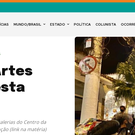
ÍCIAS
MUNDO/BRASIL
ESTADO
POLÍTICA
COLUNISTA
OCORR
s
Artes
esta
galerias do Centro da
ção (link na matéria)