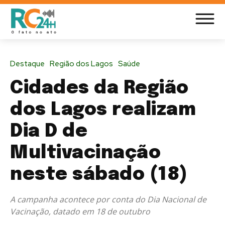
Destaque
Região dos Lagos
Saúde
Cidades da Região
dos Lagos realizam
Dia D de
Multivacinação
neste sábado (18)
A campanha acontece por conta do Dia Nacional de
Vacinação, datado em 18 de outubro