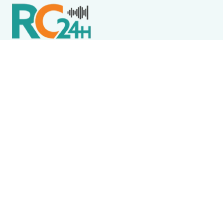
Política de Privacidade
Termos de Uso e Serviços
Política de Direitos Autorais
DESTAQUES
Destaque
Quinta-feira (6) marca mudança no tempo; Região
dos Lagos entra em alerta para ventos de até 60
km/h
Cabo Frio