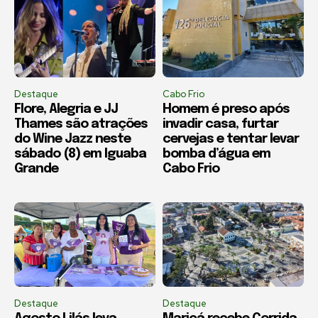
Destaque
Cabo Frio
Flore, Alegria e JJ
Homem é preso após
Thames são atrações
invadir casa, furtar
do Wine Jazz neste
cervejas e tentar levar
sábado (8) em Iguaba
bomba d’água em
Grande
Cabo Frio
Destaque
Destaque