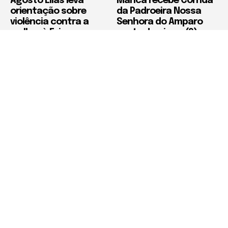
Agosto Lilás leva
Maricá recebe Corrida
orientação sobre
da Padroeira Nossa
violência contra a
Senhora do Amparo
mulher à Feira
neste domingo (9)
Municipal de São Pedro
da Aldeia
Política de Privacidade
Termos de Uso e Serviços
Política de Direitos Autorais