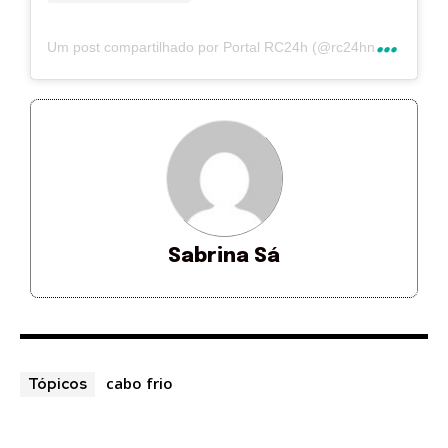
U
m post compartilhado por Portal RC24h (@rc24hnoticias)
Sabrina Sá
cabo frio
Tópicos