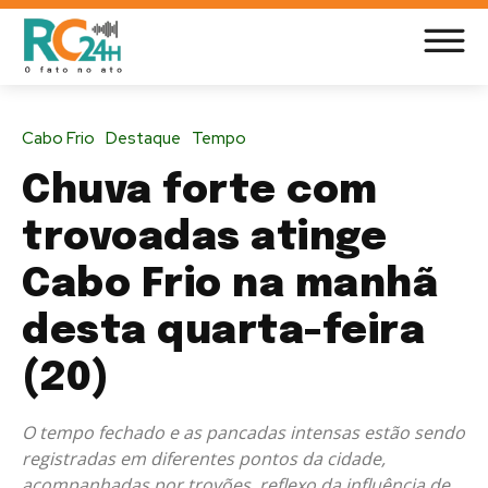
Cabo Frio
Destaque
Tempo
Chuva forte com
trovoadas atinge
Cabo Frio na manhã
desta quarta-feira
(20)
O tempo fechado e as pancadas intensas estão sendo
registradas em diferentes pontos da cidade,
acompanhadas por trovões, reflexo da influência de