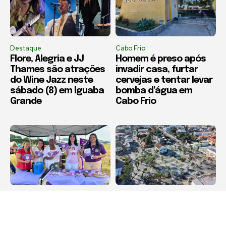
Destaque
Cabo Frio
Flore, Alegria e JJ
Homem é preso após
Thames são atrações
invadir casa, furtar
do Wine Jazz neste
cervejas e tentar levar
sábado (8) em Iguaba
bomba d’água em
Grande
Cabo Frio
Destaque
Destaque
Agosto Lilás leva
Maricá recebe Corrida
orientação sobre
da Padroeira Nossa