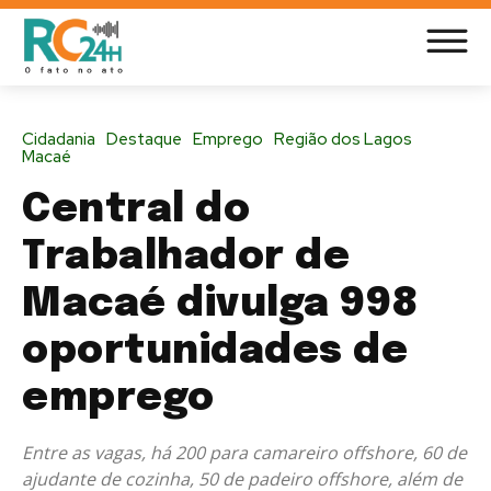
Cidadania
Destaque
Emprego
Região dos Lagos
Macaé
Central do
Trabalhador de
Macaé divulga 998
oportunidades de
emprego
Entre as vagas, há 200 para camareiro offshore, 60 de
ajudante de cozinha, 50 de padeiro offshore, além de