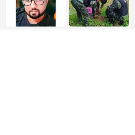
Arraial do Cabo
Cabo Frio
Família pede
Bugio ferido é
transferência urgente
resgatado às margens
para paciente
da Rodovia Amaral
internado em Arraial
Peixoto, em Cabo Frio
do Cabo