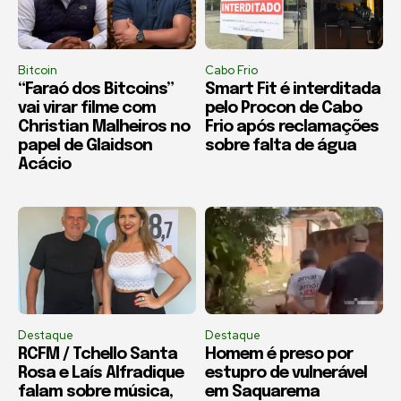
Bitcoin
Cabo Frio
“Faraó dos Bitcoins”
Smart Fit é interditada
vai virar filme com
pelo Procon de Cabo
Christian Malheiros no
Frio após reclamações
papel de Glaidson
sobre falta de água
Acácio
Destaque
Destaque
RCFM / Tchello Santa
Homem é preso por
Rosa e Laís Alfradique
estupro de vulnerável
falam sobre música,
em Saquarema