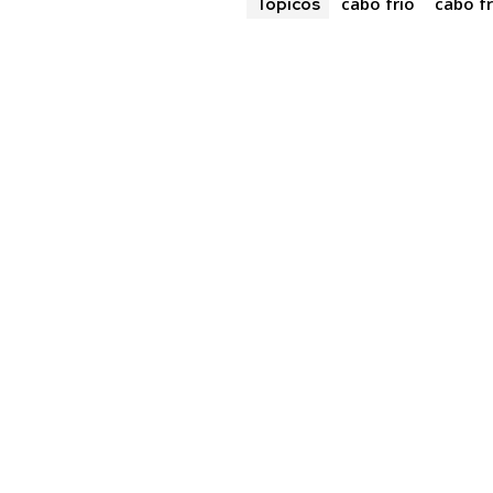
cabo frio
cabo fr
Tópicos