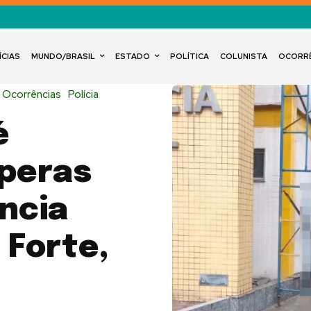
ÍCIAS
MUNDO/BRASIL
ESTADO
POLÍTICA
COLUNISTA
OCORR
Ocorrências
Polícia
é
speras
ncia
 Forte,