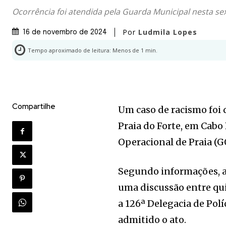
Ocorrência foi atendida pela Guarda Municipal nesta sex
Por
Ludmila Lopes
16 de novembro de 2024
Tempo aproximado de leitura:
Menos de 1
min.
Compartilhe
Um caso de racismo foi 
Praia do Forte, em Cabo
Operacional de Praia (G
Segundo informações, a
uma discussão entre qui
a 126ª Delegacia de Polí
admitido o ato.