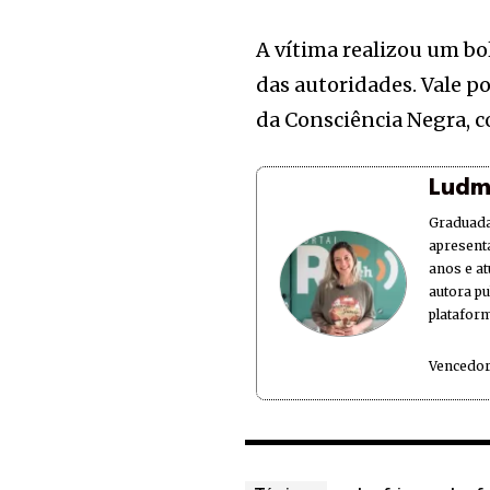
A vítima realizou um bo
das autoridades. Vale po
da Consciência Negra, 
Ludm
Graduada
apresent
anos e at
autora p
plataform
Vencedor