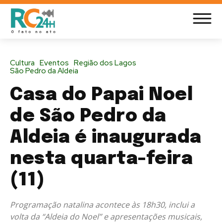
Cultura
Eventos
Região dos Lagos
São Pedro da Aldeia
Casa do Papai Noel
de São Pedro da
Aldeia é inaugurada
nesta quarta-feira
(11)
Programação natalina acontece às 18h30, inclui a
volta da “Aldeia do Noel” e apresentações musicais,