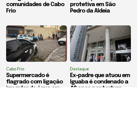
comunidades de Cabo
protetiva em São
Frio
Pedro da Aldeia
Cabo Frio
Destaque
Supermercado é
Ex-padre que atuou em
flagrado com ligação
Iguaba é condenado a
irregular de água em
48 anos por tortura,
Cabo Frio
estupro de vulnerável e
instigação ao suicídio