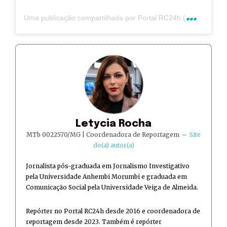
U
ma publicação compartilhada por Portal RC24h (@rc24hnoticias)
Letycia Rocha
MTb 0022570/MG | Coordenadora de Reportagem
–
Site
do(a) autor(a)
Jornalista pós-graduada em Jornalismo Investigativo
pela Universidade Anhembi Morumbi e graduada em
Comunicação Social pela Universidade Veiga de Almeida.
Repórter no Portal RC24h desde 2016 e coordenadora de
reportagem desde 2023. Também é repórter