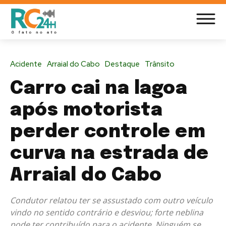
Acidente
Arraial do Cabo
Destaque
Trânsito
Carro cai na lagoa
após motorista
perder controle em
curva na estrada de
Arraial do Cabo
Condutor relatou ter se assustado com outro veículo
vindo no sentido contrário e desviou; forte neblina
pode ter contribuído para o acidente. Ninguém se