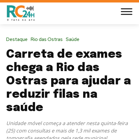
Destaque
Rio das Ostras
Saúde
Carreta de exames
chega a Rio das
Ostras para ajudar a
reduzir filas na
saúde
Unidade móvel começa a atender nesta quinta-feira
(25) com consultas e mais de 1,3 mil exames de
tomografia agendados pela rede municipal