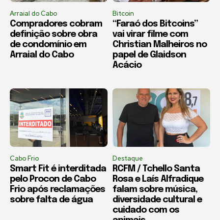
Arraial do Cabo
Bitcoin
Compradores cobram
“Faraó dos Bitcoins”
definição sobre obra
vai virar filme com
de condomínio em
Christian Malheiros no
Arraial do Cabo
papel de Glaidson
Acácio
Cabo Frio
Destaque
Smart Fit é interditada
RCFM / Tchello Santa
pelo Procon de Cabo
Rosa e Laís Alfradique
Frio após reclamações
falam sobre música,
sobre falta de água
diversidade cultural e
cuidado com os