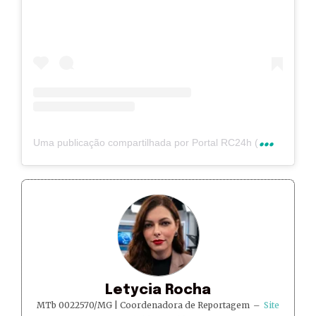
U
ma publicação compartilhada por Portal RC24h (@rc24hnoticias)
Letycia Rocha
MTb 0022570/MG | Coordenadora de Reportagem
–
Site