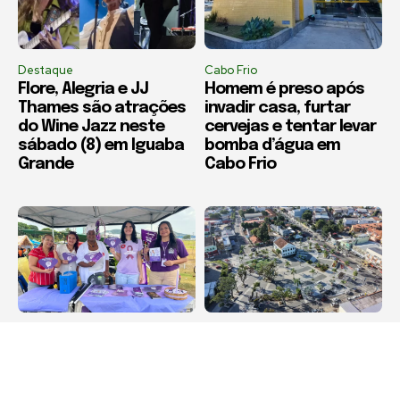
Destaque
Cabo Frio
Flore, Alegria e JJ
Homem é preso após
Thames são atrações
invadir casa, furtar
do Wine Jazz neste
cervejas e tentar levar
sábado (8) em Iguaba
bomba d’água em
Grande
Cabo Frio
Destaque
Destaque
Agosto Lilás leva
Maricá recebe Corrida
orientação sobre
da Padroeira Nossa
violência contra a
Senhora do Amparo