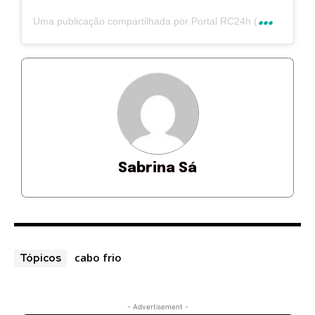
U
ma publicação compartilhada por Portal RC24h (@rc24hnoticias)
Sabrina Sá
cabo frio
Tópicos
- Advertisement -