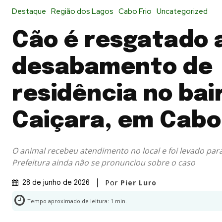
Destaque
Região dos Lagos
Cabo Frio
Uncategorized
Cão é resgatado 
desabamento de
residência no bai
Caiçara, em Cabo 
O animal recebeu atendimento no local e foi levado para
Prefeitura ainda não se pronunciou sobre o caso
Por
Pier Luro
28 de junho de 2026
Tempo aproximado de leitura:
1
min.