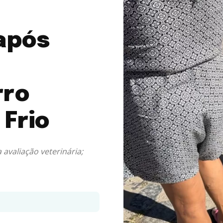
após
rro
Frio
 avaliação veterinária;