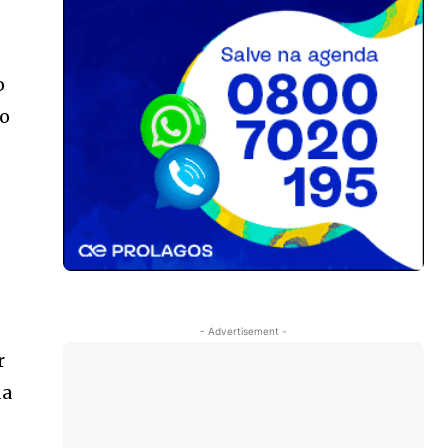
o
do
- Advertisement -
r
da