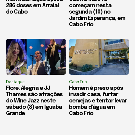
286 doses em Arraial
começam nesta
do Cabo
segunda (10) no
Jardim Esperança, em
Cabo Frio
Destaque
Cabo Frio
Flore, Alegria e JJ
Homem é preso após
Thames são atrações
invadir casa, furtar
do Wine Jazz neste
cervejas e tentar levar
sábado (8) em Iguaba
bomba d’água em
Grande
Cabo Frio