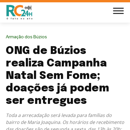
Armação dos Búzios
ONG de Búzios
realiza Campanha
Natal Sem Fome;
doações já podem
ser entregues
Toda a arrecadação será levada para famílias do
bairro de Maria Joaquina. Os horários de recebimento
das doações são de segunda a sexta, das 13h às 20h;