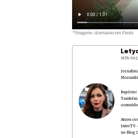
*Imagens: Araruama em Pauta.
Lety
MTb 002
Jornalis
Morumbi 
Repórter
Também é
conteúdo
Atuou co
InterTV -
no Blog 