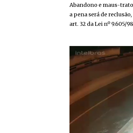
Abandono e maus-tratos 
a pena será de reclusão
art. 32 da Lei nº 9.605/98
⠀