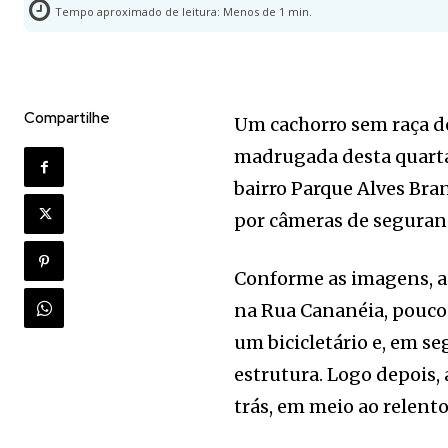
Tempo aproximado de leitura:
Menos de 1
min.
Compartilhe
Um cachorro sem raça d
madrugada desta quarta-
bairro Parque Alves Bra
por câmeras de seguran
Conforme as imagens, a
na Rua Cananéia, pouco 
um bicicletário e, em s
estrutura. Logo depois,
trás, em meio ao relent