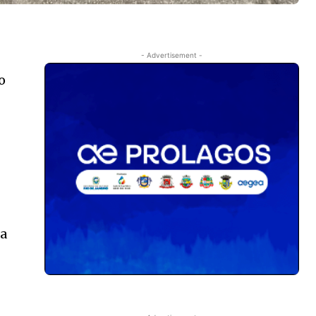
- Advertisement -
o
ia