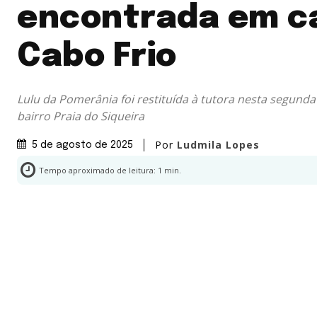
encontrada em c
Cabo Frio
Lulu da Pomerânia foi restituída à tutora nesta segunda 
bairro Praia do Siqueira
Por
Ludmila Lopes
5 de agosto de 2025
Tempo aproximado de leitura:
1
min.