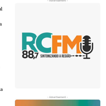
- Advertisement -
al
a
,
e
ra
- Advertisement -