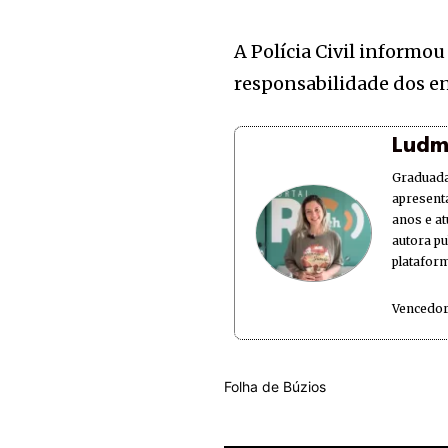
A Polícia Civil informo
responsabilidade dos en
Ludm
Graduada
apresent
anos e at
autora p
plataform
Vencedor
Folha de Búzios