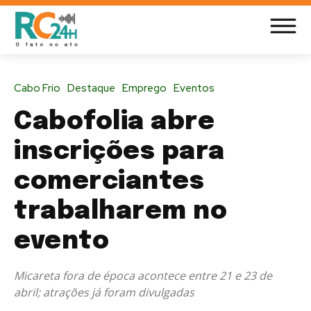
Cabo Frio
Destaque
Emprego
Eventos
Cabofolia abre
inscrições para
comerciantes
trabalharem no
evento
Micareta fora de época acontece entre 21 e 23 de
abril; atrações já foram divulgadas