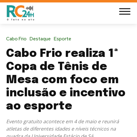
Cabo Frio
Destaque
Esporte
Cabo Frio realiza 1ª
Copa de Tênis de
Mesa com foco em
inclusão e incentivo
ao esporte
Evento gratuito acontece em 4 de maio e reunirá
atletas de diferentes idades e níveis técnicos na
quadra da Universidade Estácio de Sá