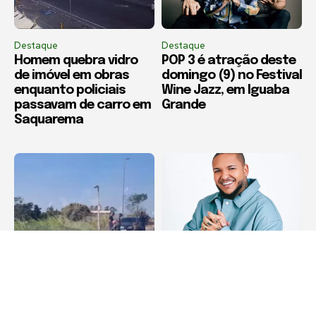
Destaque
Destaque
Homem quebra vidro
POP 3 é atração deste
de imóvel em obras
domingo (9) no Festival
enquanto policiais
Wine Jazz, em Iguaba
passavam de carro em
Grande
Saquarema
Acidente
Destaque
Colisão entre moto e
Festa da Padroeira de
carro é registrada na
Maricá terá shows de
Estrada Araruama x Rio
Suel e União de Maricá
Bonito
no próximo domingo