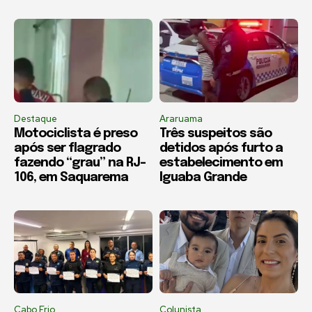
Destaque
Araruama
Motociclista é preso
Três suspeitos são
após ser flagrado
detidos após furto a
fazendo “grau” na RJ-
estabelecimento em
106, em Saquarema
Iguaba Grande
Cabo Frio
Colunista