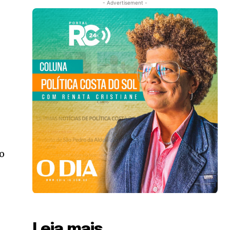
- Advertisement -
e
to
Leia mais