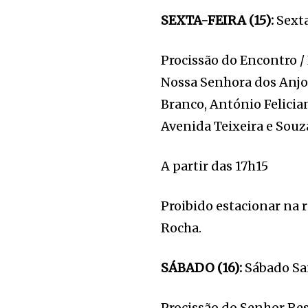
SEXTA-FEIRA (15):
Sexta
Procissão do Encontro /
Nossa Senhora dos Anjos
Branco, António Felicia
Avenida Teixeira e Souz
A partir das 17h15
Proibido estacionar na 
Rocha.
SÁBADO (16):
Sábado San
Procissão do Senhor Res