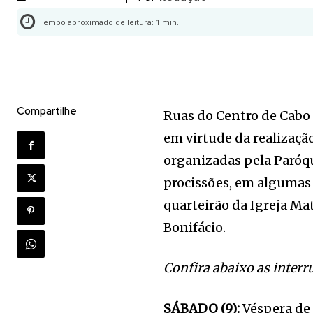
Tempo aproximado de leitura:
1
min.
Compartilhe
Ruas do Centro de Cabo 
em virtude da realizaçã
organizadas pela Paróq
procissões, em algumas 
quarteirão da Igreja Mat
Bonifácio.
Confira abaixo as interr
SÁBADO (9):
Véspera de