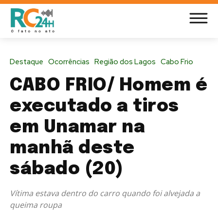
Destaque
Ocorrências
Região dos Lagos
Cabo Frio
CABO FRIO/ Homem é
executado a tiros
em Unamar na
manhã deste
sábado (20)
Vítima estava dentro do carro quando foi alvejada a
queima roupa