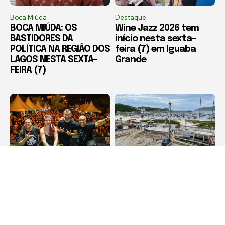
Boca Miúda
Destaque
BOCA MIÚDA: OS
Wine Jazz 2026 tem
BASTIDORES DA
início nesta sexta-
POLÍTICA NA REGIÃO DOS
feira (7) em Iguaba
LAGOS NESTA SEXTA-
Grande
FEIRA (7)
Cabo Frio
Arraial do Cabo
Diveneta Moto Fest
Compradores cobram
celebra 20 anos e
definição sobre obra
movimenta Cabo Frio a
de condomínio em
partir nesta sexta-
Arraial do Cabo
feira (6)