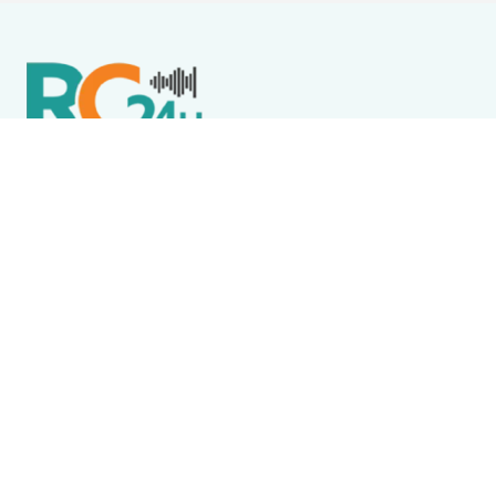
Política de Privacidade
Termos de Uso e Serviços
Política de Direitos Autorais
DESTAQUES
Destaque
Wine Jazz 2026 tem início nesta sexta-feira (7) em
Iguaba Grande