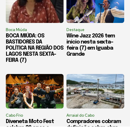
Boca Miúda
Destaque
BOCA MIÚDA: OS
Wine Jazz 2026 tem
BASTIDORES DA
início nesta sexta-
POLÍTICA NA REGIÃO DOS
feira (7) em Iguaba
LAGOS NESTA SEXTA-
Grande
FEIRA (7)
Cabo Frio
Arraial do Cabo
Diveneta Moto Fest
Compradores cobram
celebra 20 anos e
definição sobre obra