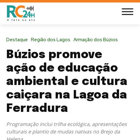
Destaque
Região dos Lagos
Armação dos Búzios
Búzios promove
ação de educação
ambiental e cultura
caiçara na Lagoa da
Ferradura
Programação inclui trilha ecológica, apresentações
culturais e plantio de mudas nativas no Brejo da
Helena